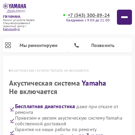
+7 (343) 300-89-24
FIX-YAMAHA
Ежедневно с 9:00 до 21:00
Ремонт устройств Yamaha
Специализированный
cервисный центр г.
Екатеринбург
Мы ремонтируем
Позвонить
бурге
Акустическая система Yamaha не включается
Акустическая система
Yamaha
Не включается
Бесплатная диагностика
даже при отказе от
ремонта
Привезем и увезем акустическую систему Yamaha
собственной доставкой
Ремонт проигрывателей винила Yamaha
Ремонт микшерных пультов Yamaha
Ремонт музыкальных центров Yamaha
Ремонт усилителей гитарных Yamaha
Ремонт цифровых пианино Yamaha
Ремонт домашних кинотеатров Yamaha
Гарантия на наши работы по ремонту