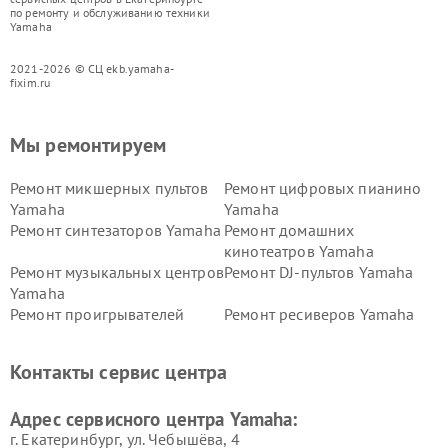
по ремонту и обслуживанию техники
Yamaha
2021-2026 © СЦ ekb.yamaha-
fixim.ru
Мы ремонтируем
Ремонт микшерных пультов
Ремонт цифровых пианино
Yamaha
Yamaha
Ремонт синтезаторов Yamaha
Ремонт домашних
кинотеатров Yamaha
Ремонт музыкальных центров
Ремонт DJ-пультов Yamaha
Yamaha
Ремонт проигрывателей
Ремонт ресиверов Yamaha
винила Yamaha
Ремонт усилителей гитарных
Ремонт холодильников
Контакты сервис центра
Yamaha
Yamaha
Ремонт аудиосистем Yamaha
Ремонт микрофонов Yamaha
Адрес сервисного центра Yamaha:
г. Екатеринбург, ул. Чебышёва, 4