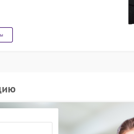
ны
цию