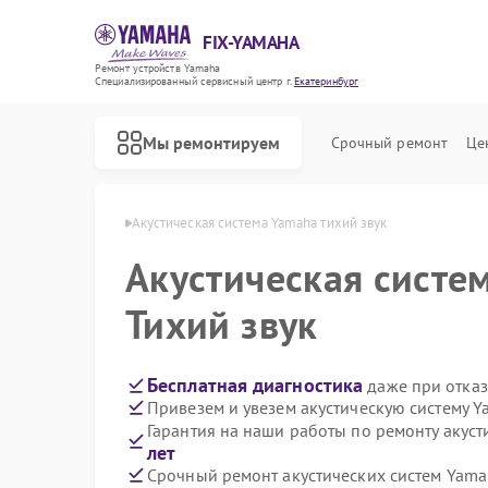
FIX-YAMAHA
Ремонт устройств Yamaha
Специализированный cервисный центр г.
Екатеринбург
Мы ремонтируем
Срочный ремонт
Це
aha в Екатеринбурге
Акустическая система Yamaha тихий звук
Акустическая систе
Тихий звук
Бесплатная диагностика
даже при отказ
Привезем и увезем акустическую систему 
Гарантия на наши работы по ремонту акус
лет
Срочный ремонт акустических систем Yama
Ремонт микшерных пультов Yamaha
Ремонт цифровых пианино Yamaha
Ремонт домашних кинотеатров Yamaha
Ремонт музыкальных центров Yamaha
Ремонт проигрывателей винила Yamaha
Ремонт усилителей гитарных Yamaha
Ремонт холодильников Yamaha