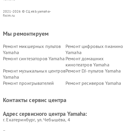
2021-2026 © СЦ ekb.yamaha-
fixim.ru
Мы ремонтируем
Ремонт микшерных пультов
Ремонт цифровых пианино
Yamaha
Yamaha
Ремонт синтезаторов Yamaha
Ремонт домашних
кинотеатров Yamaha
Ремонт музыкальных центров
Ремонт DJ-пультов Yamaha
Yamaha
Ремонт проигрывателей
Ремонт ресиверов Yamaha
винила Yamaha
Ремонт усилителей гитарных
Ремонт холодильников
Контакты сервис центра
Yamaha
Yamaha
Ремонт аудиосистем Yamaha
Ремонт микрофонов Yamaha
Адрес сервисного центра Yamaha:
г. Екатеринбург, ул. Чебышёва, 4