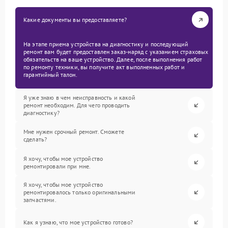
Какие документы вы предоставляете?
На этапе приема устройства на диагностику и последующий
ремонт вам будет предоставлен заказ-наряд с указанием страховых
обязательств на ваше устройство. Далее, после выполнения работ
по ремонту техники, вы получите акт выполненных работ и
гарантийный талон.
Я уже знаю в чем неисправность и какой
ремонт необходим. Для чего проводить
диагностику?
Мне нужен срочный ремонт. Сможете
сделать?
Я хочу, чтобы мое устройство
ремонтировали при мне.
Я хочу, чтобы мое устройство
ремонтировалось только оригинальными
запчастями.
Как я узнаю, что мое устройство готово?