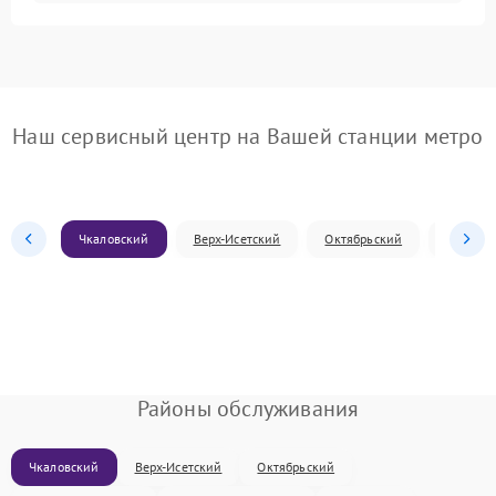
Наш сервисный центр на Вашей станции метро
Чкаловский
Верх-Исетский
Октябрьский
Железн
Районы обслуживания
Чкаловский
Верх-Исетский
Октябрьский