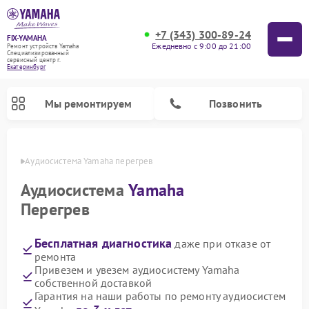
+7 (343) 300-89-24
FIX-YAMAHA
Ежедневно с 9:00 до 21:00
Ремонт устройств Yamaha
Специализированный
cервисный центр г.
Екатеринбург
Мы ремонтируем
Позвонить
бурге
Аудиосистема Yamaha перегрев
Аудиосистема
Yamaha
Перегрев
Бесплатная диагностика
даже при отказе от
ремонта
Привезем и увезем аудиосистему Yamaha
собственной доставкой
Ремонт проигрывателей винила Yamaha
Ремонт микшерных пультов Yamaha
Ремонт музыкальных центров Yamaha
Ремонт усилителей гитарных Yamaha
Ремонт цифровых пианино Yamaha
Ремонт домашних кинотеатров Yamaha
Ремонт акустических систем Yamaha
Гарантия на наши работы по ремонту аудиосистем