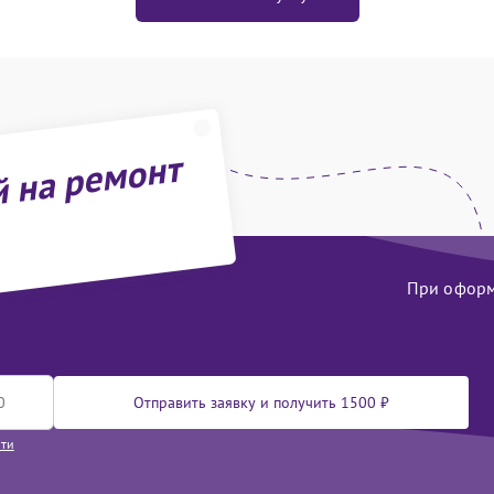
й на ремонт
При оформл
Отправить заявку и получить 1500 ₽
сти