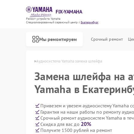
FIX-YAMAHA
Ремонт устройств Yamaha
Специализированный cервисный центр г.
Екатеринбург
Мы ремонтируем
Срочный ремонт
Це
aha в Екатеринбурге
Аудиосистема Yamaha замена шлейфа
Замена шлейфа на 
Yamaha в Екатеринб
Привезем и увезем аудиосистему Yamaha с
Гарантия на наши работы по ремонту ауди
Срочный ремонт аудиосистем Yamaha в теч
20%
Скидка для вас до
Получите 1500 рублей на ремонт
Ремонт микшерных пультов Yamaha
Ремонт цифровых пианино Yamaha
Ремонт домашних кинотеатров Yamaha
Ремонт музыкальных центров Yamaha
Ремонт проигрывателей винила Yamaha
Ремонт усилителей гитарных Yamaha
Ремонт холодильников Yamaha
Ремонт акустических систем Yamaha