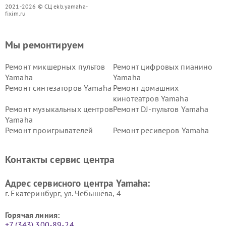
2021-2026 © СЦ ekb.yamaha-
fixim.ru
Мы ремонтируем
Ремонт микшерных пультов
Ремонт цифровых пианино
Yamaha
Yamaha
Ремонт синтезаторов Yamaha
Ремонт домашних
кинотеатров Yamaha
Ремонт музыкальных центров
Ремонт DJ-пультов Yamaha
Yamaha
Ремонт проигрывателей
Ремонт ресиверов Yamaha
винила Yamaha
Ремонт усилителей гитарных
Ремонт холодильников
Контакты сервис центра
Yamaha
Yamaha
Ремонт аудиосистем Yamaha
Ремонт микрофонов Yamaha
Адрес сервисного центра Yamaha:
г. Екатеринбург, ул. Чебышёва, 4
Горячая линия:
+7 (343) 300-89-24