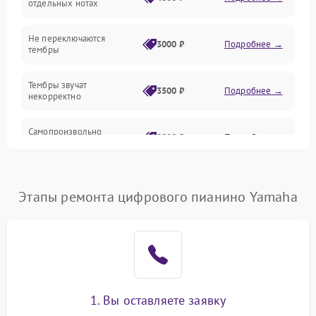
отдельных нотах
Электроника
Не переключаются
3000 ₽
Подробнее →
тембры
Механические повреждения
Тембры звучат
3500 ₽
Подробнее →
некорректно
Аудио
Самопроизвольно
Оптика
2800 ₽
Подробнее →
меняется громкость
Этапы ремонта цифрового пианино Yamaha
1. Вы оставляете заявку