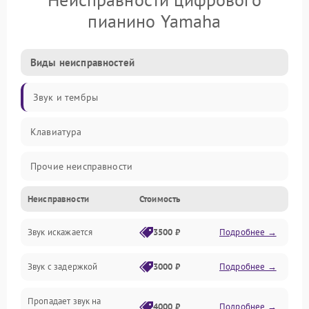
пианино Yamaha
Виды неисправностей
Звук и тембры
Клавиатура
Прочие неисправности
Неисправности
Стоимость
Включение и работа
Звук искажается
3500 ₽
Подробнее →
Управление и электроника
Звук с задержкой
3000 ₽
Подробнее →
Подключения и интерфейсы
Пропадает звук на
Педали и стойка
4000 ₽
Подробнее →