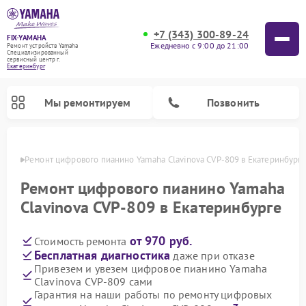
+7 (343) 300-89-24
FIX-YAMAHA
Ежедневно с 9:00 до 21:00
Ремонт устройств Yamaha
Специализированный
cервисный центр г.
Екатеринбург
Мы ремонтируем
Позвонить
бурге
Ремонт цифрового пианино Yamaha Clavinova CVP-809 в Екатеринбург
Ремонт цифрового пианино Yamaha
Clavinova CVP-809 в Екатеринбурге
от 970 руб.
Стоимость ремонта
Бесплатная диагностика
даже при отказе
Привезем и увезем цифровое пианино Yamaha
Clavinova CVP-809 сами
Ремонт микшерных пультов Yamaha
Ремонт домашних кинотеатров Yamaha
Ремонт проигрывателей винила Yamaha
Ремонт музыкальных центров Yamaha
Ремонт усилителей гитарных Yamaha
Ремонт акустических систем Yamaha
Гарантия на наши работы по ремонту цифровых