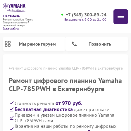
+7 (343) 300-89-24
FIX-YAMAHA
Ежедневно с 9:00 до 21:00
Ремонт устройств Yamaha
Специализированный
cервисный центр г.
Екатеринбург
Мы ремонтируем
Позвонить
бурге
Ремонт цифрового пианино Yamaha CLP-785PWH в Екатеринбурге
Ремонт цифрового пианино Yamaha
CLP-785PWH в Екатеринбурге
от 970 руб.
Стоимость ремонта
Бесплатная диагностика
даже при отказе
Привезем и увезем цифровое пианино Yamaha
CLP-785PWH сами
Ремонт микшерных пультов Yamaha
Ремонт домашних кинотеатров Yamaha
Ремонт проигрывателей винила Yamaha
Ремонт музыкальных центров Yamaha
Ремонт усилителей гитарных Yamaha
Ремонт акустических систем Yamaha
Гарантия на наши работы по ремонту цифровых