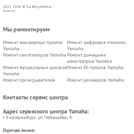
2021-2026 © СЦ ekb.yamaha-
fixim.ru
Мы ремонтируем
Ремонт микшерных пультов
Ремонт цифровых пианино
Yamaha
Yamaha
Ремонт синтезаторов Yamaha
Ремонт домашних
кинотеатров Yamaha
Ремонт музыкальных центров
Ремонт DJ-пультов Yamaha
Yamaha
Ремонт проигрывателей
Ремонт ресиверов Yamaha
винила Yamaha
Ремонт усилителей гитарных
Ремонт холодильников
Контакты сервис центра
Yamaha
Yamaha
Ремонт аудиосистем Yamaha
Ремонт микрофонов Yamaha
Адрес сервисного центра Yamaha:
г. Екатеринбург, ул. Чебышёва, 4
Горячая линия: