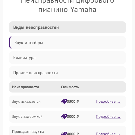
пианино Yamaha
Виды неисправностей
Звук и тембры
Клавиатура
Прочие неисправности
Неисправности
Стоимость
Включение и работа
Звук искажается
3500 ₽
Подробнее →
Управление и электроника
Звук с задержкой
3000 ₽
Подробнее →
Подключения и интерфейсы
Пропадает звук на
Педали и стойка
4000 ₽
Подробнее →