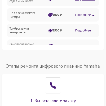
отдельных нотах
Электроника
Не переключаются
3000 ₽
Подробнее →
тембры
Механические повреждения
Тембры звучат
3500 ₽
Подробнее →
некорректно
Аудио
Самопроизвольно
Оптика
2800 ₽
Подробнее →
меняется громкость
Этапы ремонта цифрового пианино Yamaha
1. Вы оставляете заявку