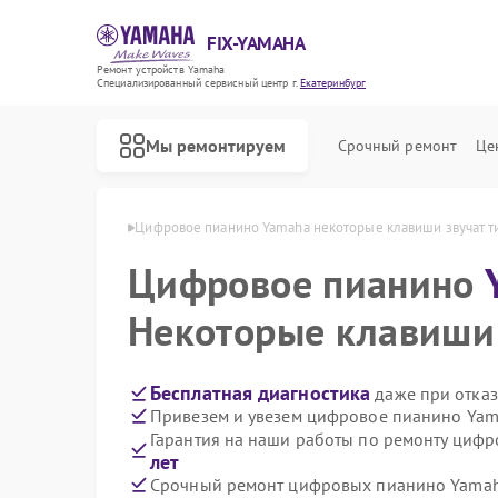
FIX-YAMAHA
Ремонт устройств Yamaha
Специализированный cервисный центр г.
Екатеринбург
Мы ремонтируем
Срочный ремонт
Це
ha в Екатеринбурге
Цифровое пианино Yamaha некоторые клавиши звучат 
Цифровое пианино
Некоторые клавиши 
Бесплатная диагностика
даже при отказ
Привезем и увезем цифровое пианино Yam
Гарантия на наши работы по ремонту циф
лет
Срочный ремонт цифровых пианино Yamaha
Ремонт микшерных пультов Yamaha
Ремонт домашних кинотеатров Yamaha
Ремонт музыкальных центров Yamaha
Ремонт проигрывателей винила Yamaha
Ремонт усилителей гитарных Yamaha
Ремонт холодильников Yamaha
Ремонт акустических систем Yamaha