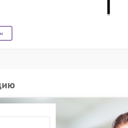
ны
цию