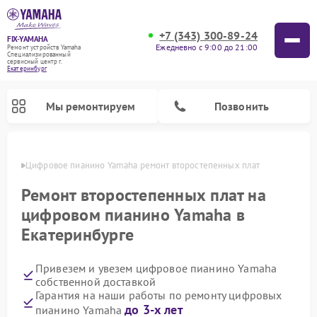
+7 (343) 300-89-24
FIX-YAMAHA
Ежедневно с 9:00 до 21:00
Ремонт устройств Yamaha
Специализированный
cервисный центр г.
Екатеринбург
Мы ремонтируем
Позвонить
бурге
Цифровое пианино Yamaha ремонт второстепенных плат
Ремонт второстепенных плат на
цифровом пианино Yamaha в
Екатеринбурге
Привезем и увезем цифровое пианино Yamaha
собственной доставкой
Гарантия на наши работы по ремонту цифровых
Ремонт микшерных пультов Yamaha
Ремонт домашних кинотеатров Yamaha
Ремонт проигрывателей винила Yamaha
Ремонт музыкальных центров Yamaha
Ремонт усилителей гитарных Yamaha
Ремонт акустических систем Yamaha
до 3-х лет
пианино Yamaha