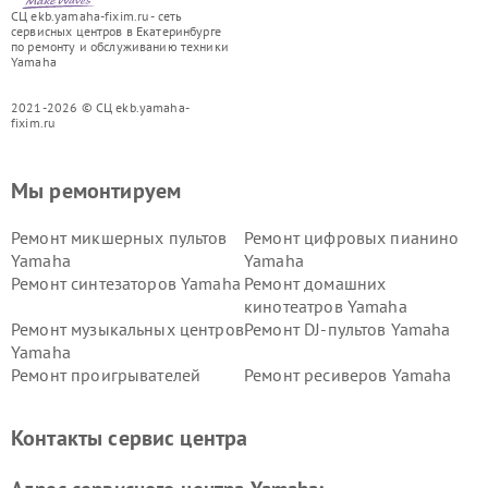
СЦ ekb.yamaha-fixim.ru - сеть
сервисных центров в Екатеринбурге
по ремонту и обслуживанию техники
Yamaha
2021-2026 © СЦ ekb.yamaha-
fixim.ru
Мы ремонтируем
Ремонт микшерных пультов
Ремонт цифровых пианино
Yamaha
Yamaha
Ремонт синтезаторов Yamaha
Ремонт домашних
кинотеатров Yamaha
Ремонт музыкальных центров
Ремонт DJ-пультов Yamaha
Yamaha
Ремонт проигрывателей
Ремонт ресиверов Yamaha
винила Yamaha
Ремонт усилителей гитарных
Ремонт холодильников
Контакты сервис центра
Yamaha
Yamaha
Ремонт аудиосистем Yamaha
Ремонт микрофонов Yamaha