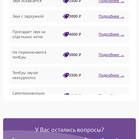
Звук искажается
3500 ₽
Подробнее →
Управление и электроника
Звук с задержкой
3000 ₽
Подробнее →
Подключения и интерфейсы
Пропадает звук на
Педали и стойка
4000 ₽
Подробнее →
отдельных нотах
Электроника
Не переключаются
3000 ₽
Подробнее →
тембры
Механические повреждения
Тембры звучат
3500 ₽
Подробнее →
некорректно
Аудио
Самопроизвольно
Оптика
2800 ₽
Подробнее →
меняется громкость
У Вас остались вопросы?