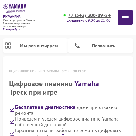
+7 (343) 300-89-24
FIX-YAMAHA
Ежедневно с 9:00 до 21:00
Ремонт устройств Yamaha
Специализированный
cервисный центр г.
Екатеринбург
Мы ремонтируем
Позвонить
бурге
Цифровое пианино Yamaha треск при игре
Цифровое пианино
Yamaha
Треск при игре
Бесплатная диагностика
даже при отказе от
ремонта
Привезем и увезем цифровое пианино Yamaha
собственной доставкой
Ремонт микшерных пультов Yamaha
Ремонт домашних кинотеатров Yamaha
Ремонт проигрывателей винила Yamaha
Ремонт музыкальных центров Yamaha
Ремонт усилителей гитарных Yamaha
Ремонт акустических систем Yamaha
Гарантия на наши работы по ремонту цифровых