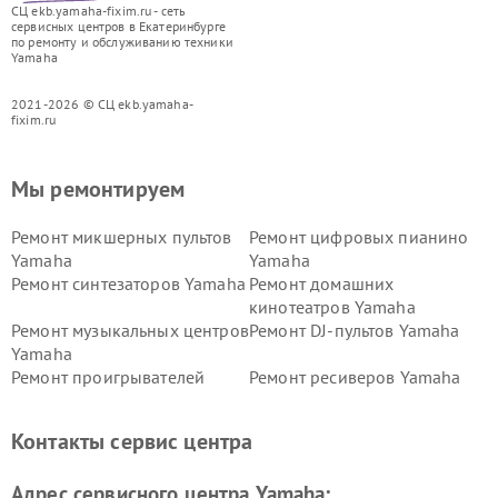
СЦ ekb.yamaha-fixim.ru - сеть
сервисных центров в Екатеринбурге
по ремонту и обслуживанию техники
Yamaha
2021-2026 © СЦ ekb.yamaha-
fixim.ru
Мы ремонтируем
Ремонт микшерных пультов
Ремонт цифровых пианино
Yamaha
Yamaha
Ремонт синтезаторов Yamaha
Ремонт домашних
кинотеатров Yamaha
Ремонт музыкальных центров
Ремонт DJ-пультов Yamaha
Yamaha
Ремонт проигрывателей
Ремонт ресиверов Yamaha
винила Yamaha
Ремонт усилителей гитарных
Ремонт холодильников
Контакты сервис центра
Yamaha
Yamaha
Ремонт аудиосистем Yamaha
Ремонт микрофонов Yamaha
Адрес сервисного центра Yamaha: