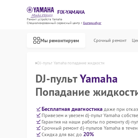
FIX-YAMAHA
Ремонт устройств Yamaha
Специализированный cервисный центр г.
Екатеринбург
Мы ремонтируем
Срочный ремонт
Це
aha в Екатеринбурге
DJ-пульт Yamaha попадание жидкости
DJ-пульт
Yamaha
Попадание жидкост
Бесплатная диагностика
даже при отказ
Привезем и увезем dj-пульт Yamaha собств
Гарантия на наши работы по ремонту dj-п
Срочный ремонт dj-пультов Yamaha в течен
20%
Скидка для вас до
Ремонт микшерных пультов Yamaha
Ремонт цифровых пианино Yamaha
Ремонт домашних кинотеатров Yamaha
Ремонт музыкальных центров Yamaha
Ремонт проигрывателей винила Yamaha
Ремонт усилителей гитарных Yamaha
Ремонт холодильников Yamaha
Ремонт акустических систем Yamaha