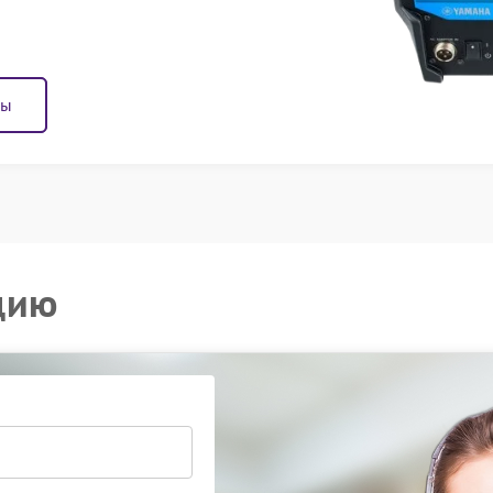
ны
цию