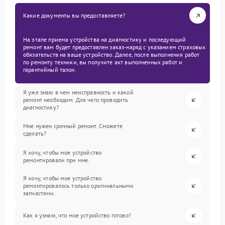
Какие документы вы предоставляете?
На этапе приема устройства на диагностику и последующий
ремонт вам будет предоставлен заказ-наряд с указанием страховых
обязательств на ваше устройство. Далее, после выполнения работ
по ремонту техники, вы получите акт выполненных работ и
гарантийный талон.
Я уже знаю в чем неисправность и какой
ремонт необходим. Для чего проводить
диагностику?
Мне нужен срочный ремонт. Сможете
сделать?
Я хочу, чтобы мое устройство
ремонтировали при мне.
Я хочу, чтобы мое устройство
ремонтировалось только оригинальными
запчастями.
Как я узнаю, что мое устройство готово?