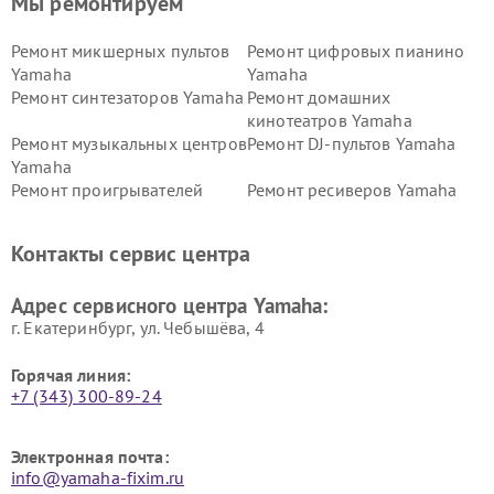
Мы ремонтируем
Ремонт микшерных пультов
Ремонт цифровых пианино
Yamaha
Yamaha
Ремонт синтезаторов Yamaha
Ремонт домашних
кинотеатров Yamaha
Ремонт музыкальных центров
Ремонт DJ-пультов Yamaha
Yamaha
Ремонт проигрывателей
Ремонт ресиверов Yamaha
винила Yamaha
Ремонт усилителей гитарных
Ремонт холодильников
Контакты сервис центра
Yamaha
Yamaha
Ремонт аудиосистем Yamaha
Ремонт микрофонов Yamaha
Адрес сервисного центра Yamaha:
г. Екатеринбург, ул. Чебышёва, 4
Горячая линия:
+7 (343) 300-89-24
Электронная почта:
info@yamaha-fixim.ru