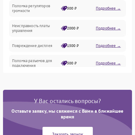
Поломка регуляторов
Механика
500 ₽
Подробнее →
громкости
Корпус/Герметичность
Неисправность платы
2000 ₽
Подробнее →
управления
Повреждение дисплея
1500 ₽
Подробнее →
Поломка разъемов для
500 ₽
Подробнее →
подключения
Неисправность системы
1000 ₽
Подробнее →
питания
У Вас остались вопросы?
Повреждение проводов
500 ₽
Подробнее →
Оставьте заявку, мы свяжемся с Вами в ближайшее
Неисправность системы
время
1000 ₽
Подробнее →
защиты от перегрузок
Заказать звонок