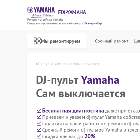
FIX-YAMAHA
Ремонт устройств Yamaha
Специализированный cервисный центр г.
Екатеринбург
Мы ремонтируем
Срочный ремонт
Це
aha в Екатеринбурге
DJ-пульт Yamaha сам выключается
DJ-пульт
Yamaha
Сам выключается
Бесплатная диагностика
даже при отказ
Привезем и увезем dj-пульт Yamaha собств
Гарантия на наши работы по ремонту dj-п
Срочный ремонт dj-пультов Yamaha в течен
20%
Скидка для вас до
Ремонт микшерных пультов Yamaha
Ремонт цифровых пианино Yamaha
Ремонт домашних кинотеатров Yamaha
Ремонт музыкальных центров Yamaha
Ремонт проигрывателей винила Yamaha
Ремонт усилителей гитарных Yamaha
Ремонт холодильников Yamaha
Ремонт акустических систем Yamaha