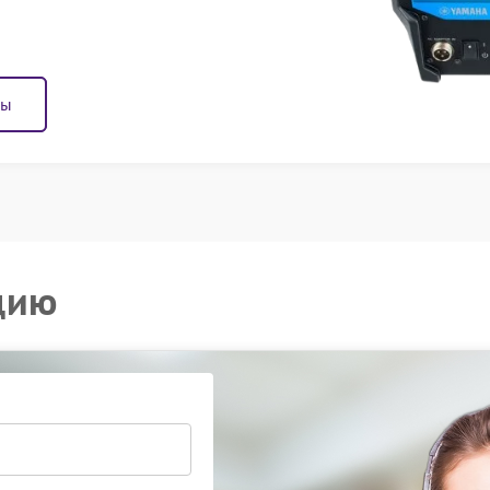
ны
цию