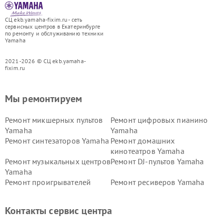
СЦ ekb.yamaha-fixim.ru - сеть
сервисных центров в Екатеринбурге
по ремонту и обслуживанию техники
Yamaha
2021-2026 © СЦ ekb.yamaha-
fixim.ru
Мы ремонтируем
Ремонт микшерных пультов
Ремонт цифровых пианино
Yamaha
Yamaha
Ремонт синтезаторов Yamaha
Ремонт домашних
кинотеатров Yamaha
Ремонт музыкальных центров
Ремонт DJ-пультов Yamaha
Yamaha
Ремонт проигрывателей
Ремонт ресиверов Yamaha
винила Yamaha
Ремонт усилителей гитарных
Ремонт холодильников
Контакты сервис центра
Yamaha
Yamaha