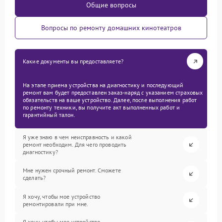
Общие вопросы
Вопросы по ремонту домашних кинотеатров
Какие документы вы предоставляете?
На этапе приема устройства на диагностику и последующий
ремонт вам будет предоставлен заказ-наряд с указанием страховых
обязательств на ваше устройство. Далее, после выполнения работ
по ремонту техники, вы получите акт выполненных работ и
гарантийный талон.
Я уже знаю в чем неисправность и какой
ремонт необходим. Для чего проводить
диагностику?
Мне нужен срочный ремонт. Сможете
сделать?
Я хочу, чтобы мое устройство
ремонтировали при мне.
Я хочу, чтобы мое устройство