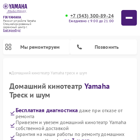
+7 (343) 300-89-24
FIX-YAMAHA
Ежедневно с 9:00 до 21:00
Ремонт устройств Yamaha
Специализированный
cервисный центр г.
Екатеринбург
Мы ремонтируем
Позвонить
бурге
Домашний кинотеатр Yamaha треск и шум
Домашний кинотеатр
Yamaha
Треск и шум
Бесплатная диагностика
даже при отказе от
ремонта
Привезем и увезем домашний кинотеатр Yamaha
собственной доставкой
Ремонт микшерных пультов Yamaha
Ремонт проигрывателей винила Yamaha
Ремонт цифровых пианино Yamaha
Ремонт музыкальных центров Yamaha
Ремонт усилителей гитарных Yamaha
Ремонт акустических систем Yamaha
Гарантия на наши работы по ремонту домашних