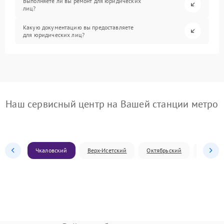
Выполняете ли вы ремонт для юридических
лиц?
Какую документацию вы предоставляете
для юридических лиц?
Наш сервисный центр на Вашей станции метро
Чкаловский
Верх-Исетский
Октябрьский
Железн