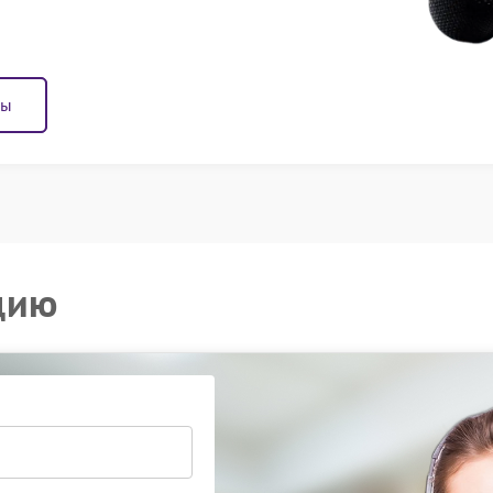
ны
цию