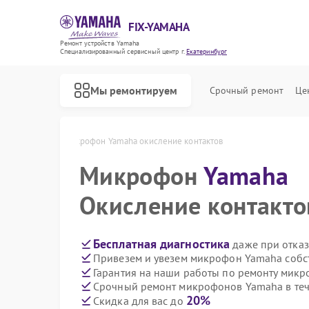
FIX-YAMAHA
Ремонт устройств Yamaha
Специализированный cервисный центр г.
Екатеринбург
Мы ремонтируем
Срочный ремонт
Це
 Екатеринбурге
Микрофон Yamaha окисление контактов
Микрофон
Yamaha
Окисление контакто
Бесплатная диагностика
даже при отказ
Привезем и увезем микрофон Yamaha собс
Гарантия на наши работы по ремонту мик
Срочный ремонт микрофонов Yamaha в теч
20%
Скидка для вас до
Ремонт микшерных пультов Yamaha
Ремонт цифровых пианино Yamaha
Ремонт домашних кинотеатров Yamaha
Ремонт музыкальных центров Yamaha
Ремонт проигрывателей винила Yamaha
Ремонт усилителей гитарных Yamaha
Ремонт холодильников Yamaha
Ремонт акустических систем Yamaha