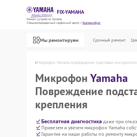
FIX-YAMAHA
Ремонт устройств Yamaha
Специализированный cервисный центр г.
Екатеринбург
Мы ремонтируем
Срочный ремонт
Це
ha в Екатеринбурге
Микрофон Yamaha повреждение подставки или креплен
Микрофон
Yamaha
Повреждение подст
крепления
Бесплатная диагностика
даже при отказ
Привезем и увезем микрофон Yamaha собс
Гарантия на наши работы по ремонту мик
Ремонт микшерных пультов Yamaha
Ремонт цифровых пианино Yamaha
Ремонт домашних кинотеатров Yamaha
Ремонт музыкальных центров Yamaha
Ремонт проигрывателей винила Yamaha
Ремонт усилителей гитарных Yamaha
Ремонт холодильников Yamaha
Ремонт акустических систем Yamaha