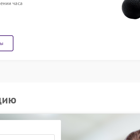
ении часа
ны
цию