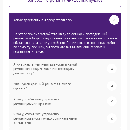
Вопросы по ремонту микшерных пультов
Какие документы вы предоставляете?
На этапе приема устройства на диагностику и последующий
ремонт вам будет предоставлен заказ-наряд с указанием страховых
обязательств на ваше устройство. Далее, после выполнения работ
по ремонту техники, вы получите акт выполненных работ и
гарантийный талон.
Я уже знаю в чем неисправность и какой
ремонт необходим. Для чего проводить
диагностику?
Мне нужен срочный ремонт. Сможете
сделать?
Я хочу, чтобы мое устройство
ремонтировали при мне.
Я хочу, чтобы мое устройство
ремонтировалось только оригинальными
запчастями.