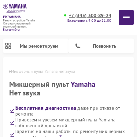
+7 (343) 300-89-24
FIX-YAMAHA
Ежедневно с 9:00 до 21:00
Ремонт устройств Yamaha
Специализированный
cервисный центр г.
Екатеринбург
Мы ремонтируем
Позвонить
бурге
Микшерный пульт Yamaha нет звука
Микшерный пульт
Yamaha
Нет звука
Бесплатная диагностика
даже при отказе от
ремонта
Привезем и увезем микшерный пульт Yamaha
собственной доставкой
Ремонт цифровых пианино Yamaha
Ремонт домашних кинотеатров Yamaha
Ремонт проигрывателей винила Yamaha
Ремонт музыкальных центров Yamaha
Ремонт усилителей гитарных Yamaha
Ремонт акустических систем Yamaha
Гарантия на наши работы по ремонту микшерных