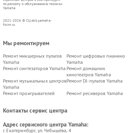
по ремонту и обслуживанию техники
Yamaha
2021-2026 © СЦ ekb.yamaha-
fixim.ru
Мы ремонтируем
Ремонт микшерных пультов
Ремонт цифровых пианино
Yamaha
Yamaha
Ремонт синтезаторов Yamaha
Ремонт домашних
кинотеатров Yamaha
Ремонт музыкальных центров
Ремонт DJ-пультов Yamaha
Yamaha
Ремонт проигрывателей
Ремонт ресиверов Yamaha
винила Yamaha
Ремонт усилителей гитарных
Ремонт холодильников
Контакты сервис центра
Yamaha
Yamaha
Ремонт аудиосистем Yamaha
Ремонт микрофонов Yamaha
Адрес сервисного центра Yamaha:
г. Екатеринбург, ул. Чебышёва, 4