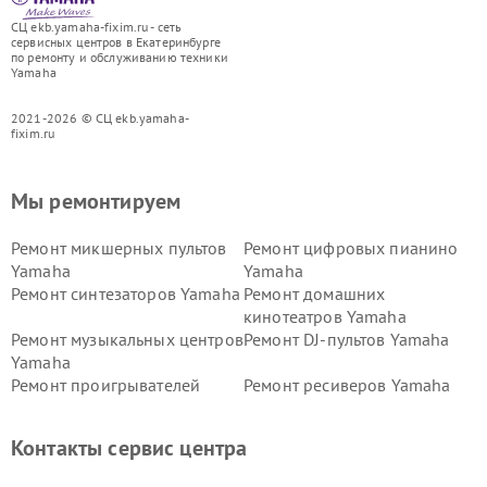
СЦ ekb.yamaha-fixim.ru - сеть
сервисных центров в Екатеринбурге
по ремонту и обслуживанию техники
Yamaha
2021-2026 © СЦ ekb.yamaha-
fixim.ru
Мы ремонтируем
Ремонт микшерных пультов
Ремонт цифровых пианино
Yamaha
Yamaha
Ремонт синтезаторов Yamaha
Ремонт домашних
кинотеатров Yamaha
Ремонт музыкальных центров
Ремонт DJ-пультов Yamaha
Yamaha
Ремонт проигрывателей
Ремонт ресиверов Yamaha
винила Yamaha
Ремонт усилителей гитарных
Ремонт холодильников
Контакты сервис центра
Yamaha
Yamaha
Ремонт аудиосистем Yamaha
Ремонт микрофонов Yamaha