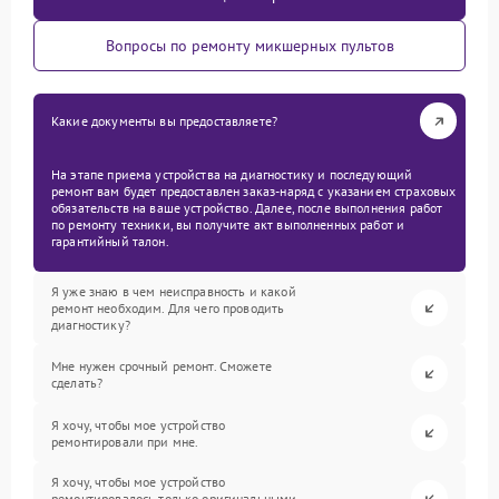
Вопросы по ремонту микшерных пультов
Какие документы вы предоставляете?
На этапе приема устройства на диагностику и последующий
ремонт вам будет предоставлен заказ-наряд с указанием страховых
обязательств на ваше устройство. Далее, после выполнения работ
по ремонту техники, вы получите акт выполненных работ и
гарантийный талон.
Я уже знаю в чем неисправность и какой
ремонт необходим. Для чего проводить
диагностику?
Мне нужен срочный ремонт. Сможете
сделать?
Я хочу, чтобы мое устройство
ремонтировали при мне.
Я хочу, чтобы мое устройство
ремонтировалось только оригинальными