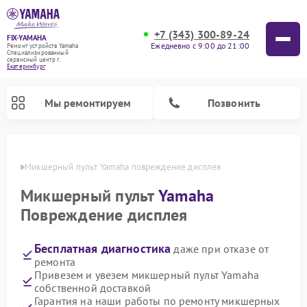
+7 (343) 300-89-24
FIX-YAMAHA
Ежедневно с 9:00 до 21:00
Ремонт устройств Yamaha
Специализированный
cервисный центр г.
Екатеринбург
Мы ремонтируем
Позвонить
бурге
Микшерный пульт Yamaha повреждение дисплея
Микшерный пульт
Yamaha
Повреждение дисплея
Бесплатная диагностика
даже при отказе от
ремонта
Привезем и увезем микшерный пульт Yamaha
собственной доставкой
Ремонт цифровых пианино Yamaha
Ремонт домашних кинотеатров Yamaha
Ремонт проигрывателей винила Yamaha
Ремонт музыкальных центров Yamaha
Ремонт усилителей гитарных Yamaha
Ремонт акустических систем Yamaha
Гарантия на наши работы по ремонту микшерных