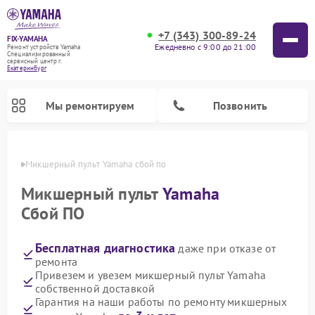
+7 (343) 300-89-24
FIX-YAMAHA
Ежедневно с 9:00 до 21:00
Ремонт устройств Yamaha
Специализированный
cервисный центр г.
Екатеринбург
Мы ремонтируем
Позвонить
бурге
Микшерный пульт Yamaha сбой по
Микшерный пульт
Yamaha
Сбой ПО
Бесплатная диагностика
даже при отказе от
ремонта
Привезем и увезем микшерный пульт Yamaha
собственной доставкой
Ремонт цифровых пианино Yamaha
Ремонт домашних кинотеатров Yamaha
Ремонт проигрывателей винила Yamaha
Ремонт музыкальных центров Yamaha
Ремонт усилителей гитарных Yamaha
Ремонт акустических систем Yamaha
Гарантия на наши работы по ремонту микшерных