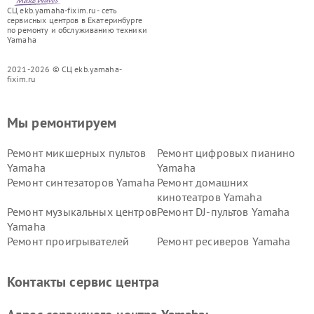
СЦ ekb.yamaha-fixim.ru - сеть
сервисных центров в Екатеринбурге
по ремонту и обслуживанию техники
Yamaha
2021-2026 © СЦ ekb.yamaha-
fixim.ru
Мы ремонтируем
Ремонт микшерных пультов
Ремонт цифровых пианино
Yamaha
Yamaha
Ремонт синтезаторов Yamaha
Ремонт домашних
кинотеатров Yamaha
Ремонт музыкальных центров
Ремонт DJ-пультов Yamaha
Yamaha
Ремонт проигрывателей
Ремонт ресиверов Yamaha
винила Yamaha
Ремонт усилителей гитарных
Ремонт холодильников
Контакты сервис центра
Yamaha
Yamaha
Ремонт аудиосистем Yamaha
Ремонт микрофонов Yamaha