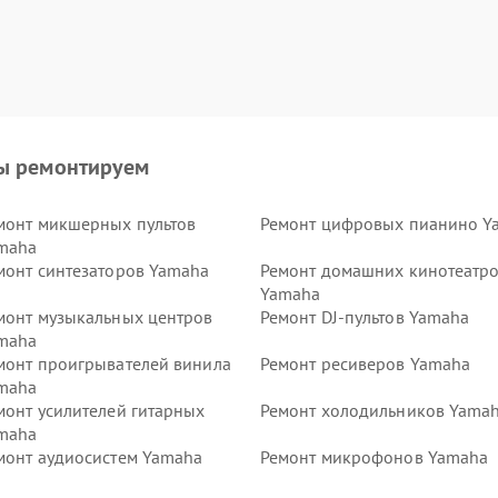
ы ремонтируем
монт микшерных пультов
Ремонт цифровых пианино Y
maha
монт синтезаторов Yamaha
Ремонт домашних кинотеатр
Yamaha
монт музыкальных центров
Ремонт DJ-пультов Yamaha
maha
монт проигрывателей винила
Ремонт ресиверов Yamaha
maha
монт усилителей гитарных
Ремонт холодильников Yama
maha
монт аудиосистем Yamaha
Ремонт микрофонов Yamaha