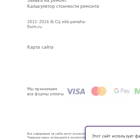
Заявка на ремонт
Калькулятор стоимости ремонта
2021-2026 © СЦ ekb.yamaha-
fixim.ru
Карта сайта
Мы принимаем
все формы оплаты
Вся информация на сайте носит исключительно справочный характер.
Этот сайт использует ф
Товарные знаки используются исключительно для описания устройств, в отношен