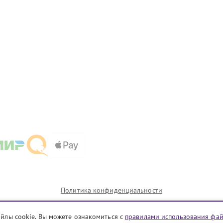
Политика конфиденциальности
айлы cookie. Вы можете ознакомиться с
правилами использования фа
ии которых сервисные центры ekb.yamaha-fixim.ru предоставляют услуги по ремонту. Услуги оказы