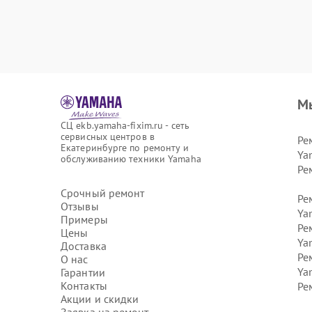
М
СЦ ekb.yamaha-fixim.ru - сеть
сервисных центров в
Ре
Екатеринбурге по ремонту и
Ya
обслуживанию техники Yamaha
Ре
Срочный ремонт
Ре
Отзывы
Ya
Примеры
Ре
Цены
Ya
Доставка
Ре
О нас
Ya
Гарантии
Контакты
Ре
Акции и скидки