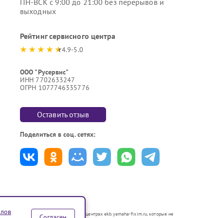
ПН-ВСК с 9:00 до 21:00 без перерывов и
выходных
Рейтинг сервисного центра
4.9-5.0
ООО "Русервис"
ИНН 7702633247
ОГРН 1077746335776
Оставить отзыв
Поделиться в соц. сетях:
йлов
ваются в неавторизованных сервисных центрах ekb.yamaha-fixim.ru, которые не
Согласен