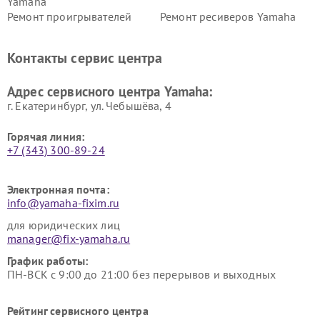
Yamaha
Ремонт проигрывателей
Ремонт ресиверов Yamaha
винила Yamaha
Ремонт усилителей гитарных
Ремонт холодильников
Контакты сервис центра
Yamaha
Yamaha
Ремонт аудиосистем Yamaha
Ремонт микрофонов Yamaha
Адрес сервисного центра Yamaha:
г. Екатеринбург, ул. Чебышёва, 4
Горячая линия:
+7 (343) 300-89-24
Электронная почта:
info@yamaha-fixim.ru
для юридических лиц
manager@fix-yamaha.ru
График работы:
ПН-ВСК с 9:00 до 21:00 без перерывов и выходных
Рейтинг сервисного центра