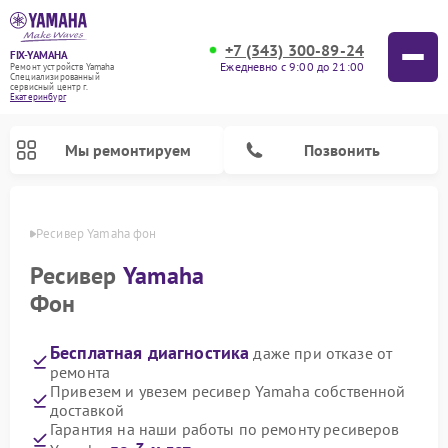
+7 (343) 300-89-24
FIX-YAMAHA
Ежедневно с 9:00 до 21:00
Ремонт устройств Yamaha
Специализированный
cервисный центр г.
Екатеринбург
Мы ремонтируем
Позвонить
бурге
Ресивер Yamaha фон
Ресивер
Yamaha
Фон
Бесплатная диагностика
даже при отказе от
ремонта
Привезем и увезем ресивер Yamaha собственной
доставкой
Ремонт проигрывателей винила Yamaha
Ремонт микшерных пультов Yamaha
Ремонт музыкальных центров Yamaha
Ремонт цифровых пианино Yamaha
Ремонт домашних кинотеатров Yamaha
Ремонт усилителей гитарных Yamaha
Ремонт акустических систем Yamaha
Гарантия на наши работы по ремонту ресиверов