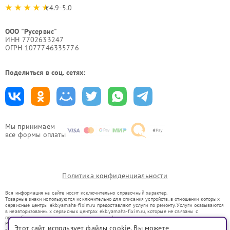
4.9-5.0
ООО "Русервис"
ИНН 7702633247
ОГРН 1077746335776
Поделиться в соц. сетях:
Мы принимаем
все формы оплаты
Политика конфиденциальности
Вся информация на сайте носит исключительно справочный характер.
Товарные знаки используются исключительно для описания устройств, в отношении которых
сервисные центры ekb.yamaha-fixim.ru предоставляют услуги по ремонту. Услуги оказываются
в неавторизованных сервисных центрах ekb.yamaha-fixim.ru, которые не связаны с
правообладателями товарных знаков или их официальными представителями.
Ремонт осуществляется для устройств, уже введенных в гражданский оборот в соответствии
Этот сайт использует файлы cookie. Вы можете
со статьей 1487 ГК РФ.