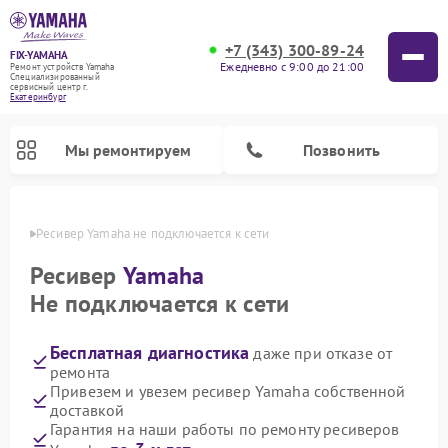
+7 (343) 300-89-24
FIX-YAMAHA
Ежедневно с 9:00 до 21:00
Ремонт устройств Yamaha
Специализированный
cервисный центр г.
Екатеринбург
Мы ремонтируем
Позвонить
бурге
Ресивер Yamaha не подключается к сети
Ресивер
Yamaha
Не подключается к сети
Бесплатная диагностика
даже при отказе от
ремонта
Привезем и увезем ресивер Yamaha собственной
доставкой
Ремонт проигрывателей винила Yamaha
Ремонт микшерных пультов Yamaha
Ремонт музыкальных центров Yamaha
Ремонт цифровых пианино Yamaha
Ремонт домашних кинотеатров Yamaha
Ремонт усилителей гитарных Yamaha
Ремонт акустических систем Yamaha
Гарантия на наши работы по ремонту ресиверов