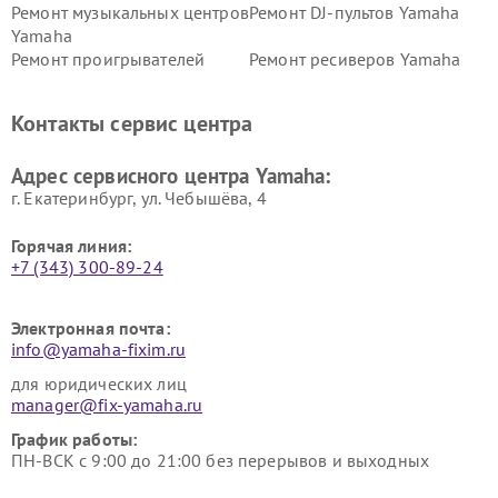
Ремонт музыкальных центров
Ремонт DJ-пультов Yamaha
Yamaha
Ремонт проигрывателей
Ремонт ресиверов Yamaha
винила Yamaha
Ремонт усилителей гитарных
Ремонт холодильников
Контакты сервис центра
Yamaha
Yamaha
Ремонт аудиосистем Yamaha
Ремонт микрофонов Yamaha
Адрес сервисного центра Yamaha:
г. Екатеринбург, ул. Чебышёва, 4
Горячая линия:
+7 (343) 300-89-24
Электронная почта:
info@yamaha-fixim.ru
для юридических лиц
manager@fix-yamaha.ru
График работы:
ПН-ВСК с 9:00 до 21:00 без перерывов и выходных