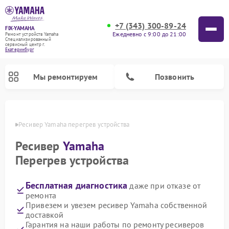
+7 (343) 300-89-24
FIX-YAMAHA
Ежедневно с 9:00 до 21:00
Ремонт устройств Yamaha
Специализированный
cервисный центр г.
Екатеринбург
Мы ремонтируем
Позвонить
бурге
Ресивер Yamaha перегрев устройства
Ресивер
Yamaha
Перегрев устройства
Бесплатная диагностика
даже при отказе от
ремонта
Привезем и увезем ресивер Yamaha собственной
доставкой
Ремонт проигрывателей винила Yamaha
Ремонт микшерных пультов Yamaha
Ремонт музыкальных центров Yamaha
Ремонт цифровых пианино Yamaha
Ремонт домашних кинотеатров Yamaha
Ремонт усилителей гитарных Yamaha
Ремонт акустических систем Yamaha
Гарантия на наши работы по ремонту ресиверов