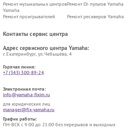
Ремонт музыкальных центров
Ремонт DJ-пультов Yamaha
Yamaha
Ремонт проигрывателей
Ремонт ресиверов Yamaha
винила Yamaha
Ремонт усилителей гитарных
Ремонт холодильников
Контакты сервис центра
Yamaha
Yamaha
Ремонт аудиосистем Yamaha
Ремонт микрофонов Yamaha
Адрес сервисного центра Yamaha:
г. Екатеринбург, ул. Чебышёва, 4
Горячая линия:
+7 (343) 300-89-24
Электронная почта:
info@yamaha-fixim.ru
для юридических лиц
manager@fix-yamaha.ru
График работы:
ПН-ВСК с 9:00 до 21:00 без перерывов и выходных