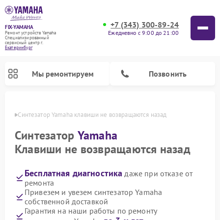
+7 (343) 300-89-24
FIX-YAMAHA
Ежедневно с 9:00 до 21:00
Ремонт устройств Yamaha
Специализированный
cервисный центр г.
Екатеринбург
Мы ремонтируем
Позвонить
бурге
Синтезатор Yamaha клавиши не возвращаются назад
Синтезатор
Yamaha
Клавиши не возвращаются назад
Бесплатная диагностика
даже при отказе от
ремонта
Привезем и увезем синтезатор Yamaha
собственной доставкой
Ремонт микшерных пультов Yamaha
Ремонт домашних кинотеатров Yamaha
Ремонт проигрывателей винила Yamaha
Ремонт цифровых пианино Yamaha
Ремонт музыкальных центров Yamaha
Ремонт усилителей гитарных Yamaha
Ремонт акустических систем Yamaha
Гарантия на наши работы по ремонту