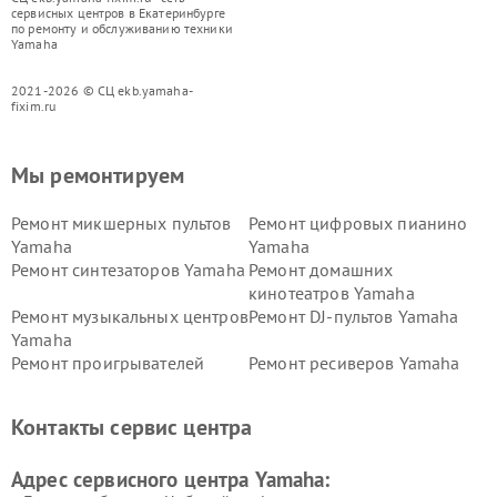
сервисных центров в Екатеринбурге
по ремонту и обслуживанию техники
Yamaha
2021-2026 © СЦ ekb.yamaha-
fixim.ru
Мы ремонтируем
Ремонт микшерных пультов
Ремонт цифровых пианино
Yamaha
Yamaha
Ремонт синтезаторов Yamaha
Ремонт домашних
кинотеатров Yamaha
Ремонт музыкальных центров
Ремонт DJ-пультов Yamaha
Yamaha
Ремонт проигрывателей
Ремонт ресиверов Yamaha
винила Yamaha
Ремонт усилителей гитарных
Ремонт холодильников
Контакты сервис центра
Yamaha
Yamaha
Ремонт аудиосистем Yamaha
Ремонт микрофонов Yamaha
Адрес сервисного центра Yamaha: