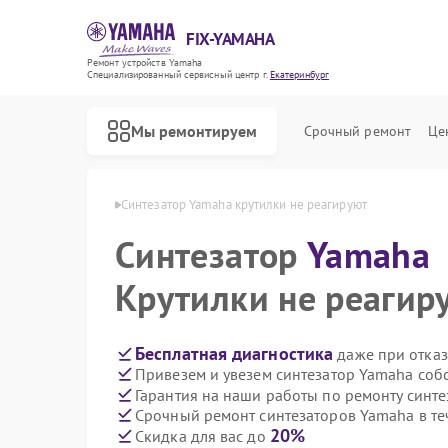
FIX-YAMAHA
Ремонт устройств Yamaha
Специализированный cервисный центр г.
Екатеринбург
Мы ремонтируем
Срочный ремонт
Це
aha в Екатеринбурге
Синтезатор Yamaha крутилки не реагируют
Синтезатор
Yamaha
Крутилки не реагир
Бесплатная диагностика
даже при отказ
Привезем и увезем синтезатор Yamaha соб
Гарантия на наши работы по ремонту синт
Срочный ремонт синтезаторов Yamaha в те
20%
Скидка для вас до
Ремонт микшерных пультов Yamaha
Ремонт цифровых пианино Yamaha
Ремонт домашних кинотеатров Yamaha
Ремонт музыкальных центров Yamaha
Ремонт проигрывателей винила Yamaha
Ремонт усилителей гитарных Yamaha
Ремонт холодильников Yamaha
Ремонт акустических систем Yamaha