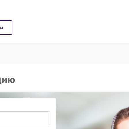
ны
цию