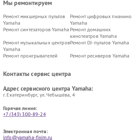
Мы ремонтируем
Ремонт микшерных пультов
Ремонт цифровых пианино
Yamaha
Yamaha
Ремонт синтезаторов Yamaha
Ремонт домашних
кинотеатров Yamaha
Ремонт музыкальных центров
Ремонт DJ-пультов Yamaha
Yamaha
Ремонт проигрывателей
Ремонт ресиверов Yamaha
винила Yamaha
Ремонт усилителей гитарных
Ремонт холодильников
Контакты сервис центра
Yamaha
Yamaha
Ремонт аудиосистем Yamaha
Ремонт микрофонов Yamaha
Адрес сервисного центра Yamaha:
г. Екатеринбург, ул. Чебышёва, 4
Горячая линия:
+7 (343) 300-89-24
Электронная почта:
info@yamaha-fixim.ru