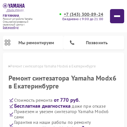
+7 (343) 300-89-24
FIX-YAMAHA
Ежедневно с 9:00 до 21:00
Ремонт устройств Yamaha
Специализированный
cервисный центр г.
Екатеринбург
Мы ремонтируем
Позвонить
бурге
Ремонт синтезатора Yamaha Modx6 в Екатеринбурге
Ремонт синтезатора Yamaha Modx6
в Екатеринбурге
от 770 руб.
Стоимость ремонта
Бесплатная диагностика
даже при отказе
Привезем и увезем синтезатор Yamaha Modx6
сами
Ремонт микшерных пультов Yamaha
Ремонт домашних кинотеатров Yamaha
Ремонт проигрывателей винила Yamaha
Ремонт цифровых пианино Yamaha
Ремонт музыкальных центров Yamaha
Ремонт усилителей гитарных Yamaha
Ремонт акустических систем Yamaha
Гарантия на наши работы по ремонту