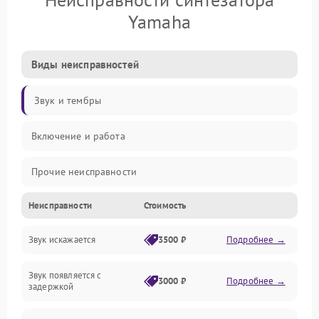
Yamaha
Виды неисправностей
Звук и тембры
Включение и работа
Прочие неисправности
Неисправности
Стоимость
Управление и электроника
Звук искажается
3500 ₽
Подробнее →
Клавиатура
Звук появляется с
Подключения и интерфейсы
3000 ₽
Подробнее →
задержкой
Эффекты и функции