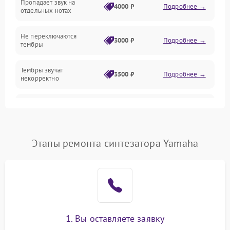
Пропадает звук на
4000 ₽
Подробнее →
отдельных нотах
Механические повреждения
Не переключаются
3000 ₽
Подробнее →
тембры
Оптика
Тембры звучат
Электроника
3500 ₽
Подробнее →
некорректно
Аудио
Самопроизвольно
2800 ₽
Подробнее →
меняется громкость
Программное обеспечение
Этапы ремонта синтезатора Yamaha
1. Вы оставляете заявку