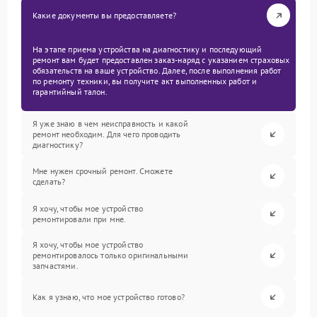
Какие документы вы предоставляете?
На этапе приема устройства на диагностику и последующий
ремонт вам будет предоставлен заказ-наряд с указанием страховых
обязательств на ваше устройство. Далее, после выполнения работ
по ремонту техники, вы получите акт выполненных работ и
гарантийный талон.
Я уже знаю в чем неисправность и какой
ремонт необходим. Для чего проводить
диагностику?
Мне нужен срочный ремонт. Сможете
сделать?
Я хочу, чтобы мое устройство
ремонтировали при мне.
Я хочу, чтобы мое устройство
ремонтировалось только оригинальными
запчастями.
Как я узнаю, что мое устройство готово?