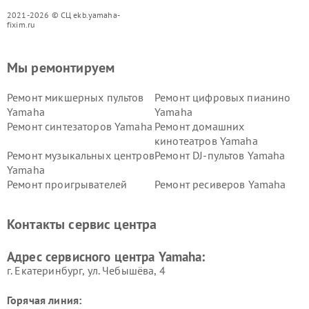
2021-2026 © СЦ ekb.yamaha-
fixim.ru
Мы ремонтируем
Ремонт микшерных пультов
Ремонт цифровых пианино
Yamaha
Yamaha
Ремонт синтезаторов Yamaha
Ремонт домашних
кинотеатров Yamaha
Ремонт музыкальных центров
Ремонт DJ-пультов Yamaha
Yamaha
Ремонт проигрывателей
Ремонт ресиверов Yamaha
винила Yamaha
Ремонт усилителей гитарных
Ремонт холодильников
Контакты сервис центра
Yamaha
Yamaha
Ремонт аудиосистем Yamaha
Ремонт микрофонов Yamaha
Адрес сервисного центра Yamaha:
г. Екатеринбург, ул. Чебышёва, 4
Горячая линия: