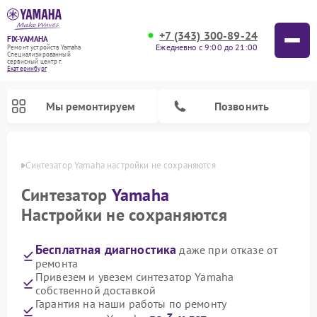
+7 (343) 300-89-24
FIX-YAMAHA
Ежедневно с 9:00 до 21:00
Ремонт устройств Yamaha
Специализированный
cервисный центр г.
Екатеринбург
Мы ремонтируем
Позвонить
бурге
Синтезатор Yamaha настройки не сохраняются
Синтезатор
Yamaha
Настройки не сохраняются
Бесплатная диагностика
даже при отказе от
ремонта
Привезем и увезем синтезатор Yamaha
собственной доставкой
Ремонт микшерных пультов Yamaha
Ремонт домашних кинотеатров Yamaha
Ремонт проигрывателей винила Yamaha
Ремонт цифровых пианино Yamaha
Ремонт музыкальных центров Yamaha
Ремонт усилителей гитарных Yamaha
Ремонт акустических систем Yamaha
Гарантия на наши работы по ремонту