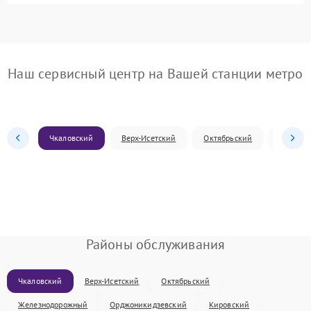
Наш сервисный центр на Вашей станции метро
Чкаловский
Верх-Исетский
Октябрьский
Железн
Районы обслуживания
Чкаловский
Верх-Исетский
Октябрьский
Железнодорожный
Орджоникидзевский
Кировский