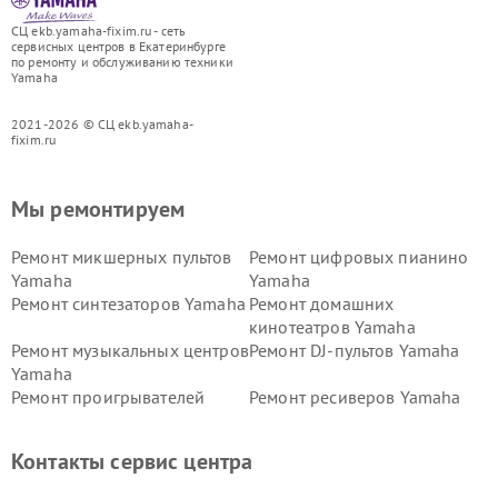
СЦ ekb.yamaha-fixim.ru - сеть
сервисных центров в Екатеринбурге
по ремонту и обслуживанию техники
Yamaha
2021-2026 © СЦ ekb.yamaha-
fixim.ru
Мы ремонтируем
Ремонт микшерных пультов
Ремонт цифровых пианино
Yamaha
Yamaha
Ремонт синтезаторов Yamaha
Ремонт домашних
кинотеатров Yamaha
Ремонт музыкальных центров
Ремонт DJ-пультов Yamaha
Yamaha
Ремонт проигрывателей
Ремонт ресиверов Yamaha
винила Yamaha
Ремонт усилителей гитарных
Ремонт холодильников
Контакты сервис центра
Yamaha
Yamaha
Ремонт аудиосистем Yamaha
Ремонт микрофонов Yamaha