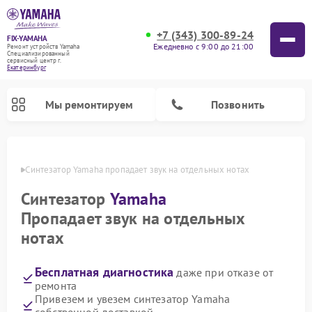
+7 (343) 300-89-24
FIX-YAMAHA
Ежедневно с 9:00 до 21:00
Ремонт устройств Yamaha
Специализированный
cервисный центр г.
Екатеринбург
Мы ремонтируем
Позвонить
бурге
Синтезатор Yamaha пропадает звук на отдельных нотах
Синтезатор
Yamaha
Пропадает звук на отдельных
нотах
Бесплатная диагностика
даже при отказе от
ремонта
Ремонт микшерных пультов Yamaha
Ремонт домашних кинотеатров Yamaha
Ремонт проигрывателей винила Yamaha
Ремонт цифровых пианино Yamaha
Ремонт музыкальных центров Yamaha
Ремонт усилителей гитарных Yamaha
Ремонт акустических систем Yamaha
Привезем и увезем синтезатор Yamaha