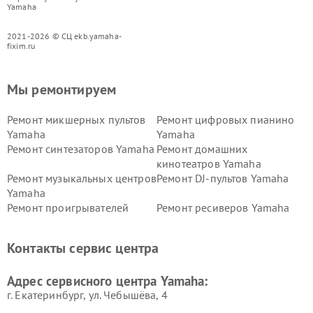
Yamaha
2021-2026 © СЦ ekb.yamaha-
fixim.ru
Мы ремонтируем
Ремонт микшерных пультов
Ремонт цифровых пианино
Yamaha
Yamaha
Ремонт синтезаторов Yamaha
Ремонт домашних
кинотеатров Yamaha
Ремонт музыкальных центров
Ремонт DJ-пультов Yamaha
Yamaha
Ремонт проигрывателей
Ремонт ресиверов Yamaha
винила Yamaha
Ремонт усилителей гитарных
Ремонт холодильников
Контакты сервис центра
Yamaha
Yamaha
Ремонт аудиосистем Yamaha
Ремонт микрофонов Yamaha
Адрес сервисного центра Yamaha:
г. Екатеринбург, ул. Чебышёва, 4