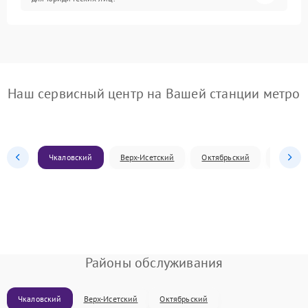
Наш сервисный центр на Вашей станции метро
Чкаловский
Верх-Исетский
Октябрьский
Железн
Районы обслуживания
Чкаловский
Верх-Исетский
Октябрьский