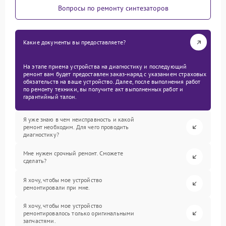
Вопросы по ремонту синтезаторов
Какие документы вы предоставляете?
На этапе приема устройства на диагностику и последующий
ремонт вам будет предоставлен заказ-наряд с указанием страховых
обязательств на ваше устройство. Далее, после выполнения работ
по ремонту техники, вы получите акт выполненных работ и
гарантийный талон.
Я уже знаю в чем неисправность и какой
ремонт необходим. Для чего проводить
диагностику?
Мне нужен срочный ремонт. Сможете
сделать?
Я хочу, чтобы мое устройство
ремонтировали при мне.
Я хочу, чтобы мое устройство
ремонтировалось только оригинальными
запчастями.