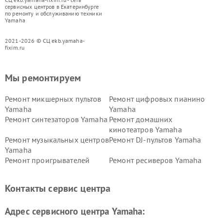
сервисных центров в Екатеринбурге
по ремонту и обслуживанию техники
Yamaha
2021-2026 © СЦ ekb.yamaha-
fixim.ru
Мы ремонтируем
Ремонт микшерных пультов
Ремонт цифровых пианино
Yamaha
Yamaha
Ремонт синтезаторов Yamaha
Ремонт домашних
кинотеатров Yamaha
Ремонт музыкальных центров
Ремонт DJ-пультов Yamaha
Yamaha
Ремонт проигрывателей
Ремонт ресиверов Yamaha
винила Yamaha
Ремонт усилителей гитарных
Ремонт холодильников
Контакты сервис центра
Yamaha
Yamaha
Ремонт аудиосистем Yamaha
Ремонт микрофонов Yamaha
Адрес сервисного центра Yamaha: