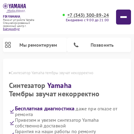
+7 (343) 300-89-24
FIX-YAMAHA
Ежедневно с 9:00 до 21:00
Ремонт устройств Yamaha
Специализированный
cервисный центр г.
Екатеринбург
Мы ремонтируем
Позвонить
бурге
Синтезатор Yamaha тембры звучат некорректно
Синтезатор
Yamaha
Тембры звучат некорректно
Бесплатная диагностика
даже при отказе от
ремонта
Привезем и увезем синтезатор Yamaha
собственной доставкой
Ремонт микшерных пультов Yamaha
Ремонт домашних кинотеатров Yamaha
Ремонт проигрывателей винила Yamaha
Ремонт цифровых пианино Yamaha
Ремонт музыкальных центров Yamaha
Ремонт усилителей гитарных Yamaha
Ремонт акустических систем Yamaha
Гарантия на наши работы по ремонту