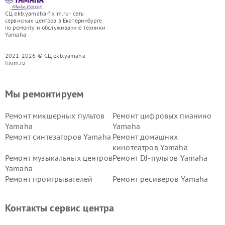
СЦ ekb.yamaha-fixim.ru - сеть
сервисных центров в Екатеринбурге
по ремонту и обслуживанию техники
Yamaha
2021-2026 © СЦ ekb.yamaha-
fixim.ru
Мы ремонтируем
Ремонт микшерных пультов
Ремонт цифровых пианино
Yamaha
Yamaha
Ремонт синтезаторов Yamaha
Ремонт домашних
кинотеатров Yamaha
Ремонт музыкальных центров
Ремонт DJ-пультов Yamaha
Yamaha
Ремонт проигрывателей
Ремонт ресиверов Yamaha
винила Yamaha
Ремонт усилителей гитарных
Ремонт холодильников
Контакты сервис центра
Yamaha
Yamaha
Ремонт аудиосистем Yamaha
Ремонт микрофонов Yamaha