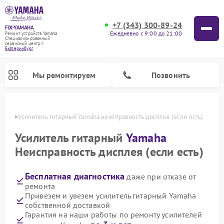
+7 (343) 300-89-24
FIX-YAMAHA
Ежедневно с 9:00 до 21:00
Ремонт устройств Yamaha
Специализированный
cервисный центр г.
Екатеринбург
Мы ремонтируем
Позвонить
бурге
Усилитель гитарный Yamaha неисправность дисплея (если есть)
Усилитель гитарный
Yamaha
Неисправность дисплея (если есть)
Бесплатная диагностика
даже при отказе от
ремонта
Привезем и увезем усилитель гитарный Yamaha
собственной доставкой
Ремонт проигрывателей винила Yamaha
Ремонт микшерных пультов Yamaha
Ремонт музыкальных центров Yamaha
Ремонт цифровых пианино Yamaha
Ремонт домашних кинотеатров Yamaha
Ремонт акустических систем Yamaha
Гарантия на наши работы по ремонту усилителей