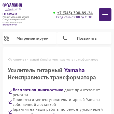
+7 (343) 300-89-24
FIX-YAMAHA
Ежедневно с 9:00 до 21:00
Ремонт устройств Yamaha
Специализированный
cервисный центр г.
Екатеринбург
Мы ремонтируем
Позвонить
бурге
Усилитель гитарный Yamaha неисправность трансформатора
Усилитель гитарный
Yamaha
Неисправность трансформатора
Бесплатная диагностика
даже при отказе от
ремонта
Привезем и увезем усилитель гитарный Yamaha
собственной доставкой
Ремонт проигрывателей винила Yamaha
Ремонт микшерных пультов Yamaha
Ремонт музыкальных центров Yamaha
Ремонт цифровых пианино Yamaha
Ремонт домашних кинотеатров Yamaha
Ремонт акустических систем Yamaha
Гарантия на наши работы по ремонту усилителей