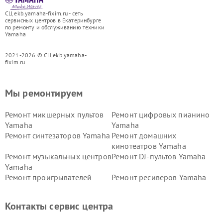
СЦ ekb.yamaha-fixim.ru - сеть
сервисных центров в Екатеринбурге
по ремонту и обслуживанию техники
Yamaha
2021-2026 © СЦ ekb.yamaha-
fixim.ru
Мы ремонтируем
Ремонт микшерных пультов
Ремонт цифровых пианино
Yamaha
Yamaha
Ремонт синтезаторов Yamaha
Ремонт домашних
кинотеатров Yamaha
Ремонт музыкальных центров
Ремонт DJ-пультов Yamaha
Yamaha
Ремонт проигрывателей
Ремонт ресиверов Yamaha
винила Yamaha
Ремонт усилителей гитарных
Ремонт холодильников
Контакты сервис центра
Yamaha
Yamaha
Ремонт аудиосистем Yamaha
Ремонт микрофонов Yamaha