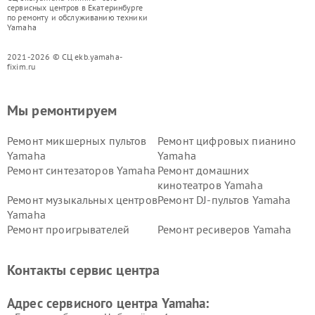
сервисных центров в Екатеринбурге
по ремонту и обслуживанию техники
Yamaha
2021-2026 © СЦ ekb.yamaha-
fixim.ru
Мы ремонтируем
Ремонт микшерных пультов
Ремонт цифровых пианино
Yamaha
Yamaha
Ремонт синтезаторов Yamaha
Ремонт домашних
кинотеатров Yamaha
Ремонт музыкальных центров
Ремонт DJ-пультов Yamaha
Yamaha
Ремонт проигрывателей
Ремонт ресиверов Yamaha
винила Yamaha
Ремонт усилителей гитарных
Ремонт холодильников
Контакты сервис центра
Yamaha
Yamaha
Ремонт аудиосистем Yamaha
Ремонт микрофонов Yamaha
Адрес сервисного центра Yamaha: