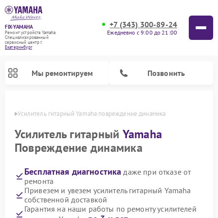
+7 (343) 300-89-24
FIX-YAMAHA
Ежедневно с 9:00 до 21:00
Ремонт устройств Yamaha
Специализированный
cервисный центр г.
Екатеринбург
Мы ремонтируем
Позвонить
бурге
Усилитель гитарный Yamaha повреждение динамика
Усилитель гитарный
Yamaha
Повреждение динамика
Бесплатная диагностика
даже при отказе от
ремонта
Привезем и увезем усилитель гитарный Yamaha
собственной доставкой
Ремонт проигрывателей винила Yamaha
Ремонт микшерных пультов Yamaha
Ремонт музыкальных центров Yamaha
Ремонт цифровых пианино Yamaha
Ремонт домашних кинотеатров Yamaha
Ремонт акустических систем Yamaha
Гарантия на наши работы по ремонту усилителей