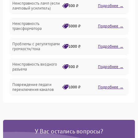
Неисправность ламп (если
Электропитание
500 ₽
Подробнее →
ламповый усилитель)
Механические повреждения
Неисправность
3000 ₽
Подробнее →
трансформатора
Электроника/Акустика
Проблемы с регуляторами
1000 ₽
Подробнее →
громкости/тона
Неисправность входного
500 ₽
Подробнее →
разъема
Повреждение педали
1000 ₽
Подробнее →
переключения каналов
Неисправность блока
1500 ₽
Подробнее →
питания
Проблемы с пайкой на
1000 ₽
Подробнее →
У Вас остались вопросы?
плате