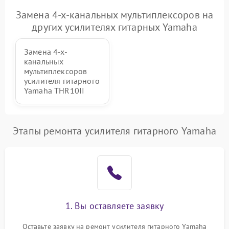
Неисправность дисплея
Замена 4-х-канальных мультиплексоров на
2000 ₽
Подробнее →
(если есть)
других усилителях гитарных Yamaha
Повреждение печатной
3000 ₽
Подробнее →
Замена 4-х-
платы
канальных
мультиплексоров
Неисправность кнопок
усилителя гитарного
500 ₽
Подробнее →
управления
Yamaha THR10II
Этапы ремонта усилителя гитарного Yamaha
1. Вы оставляете заявку
Оставьте заявку на ремонт усилителя гитарного Yamaha