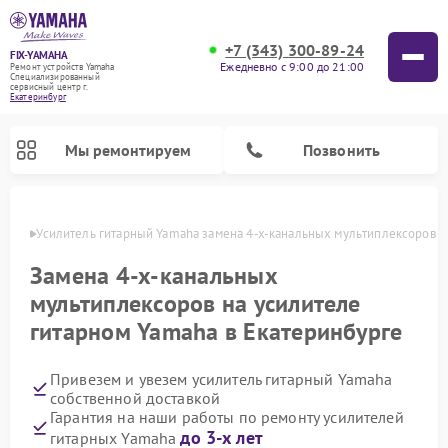
+7 (343) 300-89-24
FIX-YAMAHA
Ежедневно с 9:00 до 21:00
Ремонт устройств Yamaha
Специализированный
cервисный центр г.
Екатеринбург
Мы ремонтируем
Позвонить
бурге
Усилитель гитарный Yamaha замена 4-х-канальных мультиплексоров
Замена 4-х-канальных
мультиплексоров на усилителе
гитарном Yamaha в Екатеринбурге
Привезем и увезем усилитель гитарный Yamaha
собственной доставкой
Гарантия на наши работы по ремонту усилителей
Ремонт проигрывателей винила Yamaha
Ремонт микшерных пультов Yamaha
Ремонт музыкальных центров Yamaha
Ремонт цифровых пианино Yamaha
Ремонт домашних кинотеатров Yamaha
Ремонт акустических систем Yamaha
до 3-х лет
гитарных Yamaha