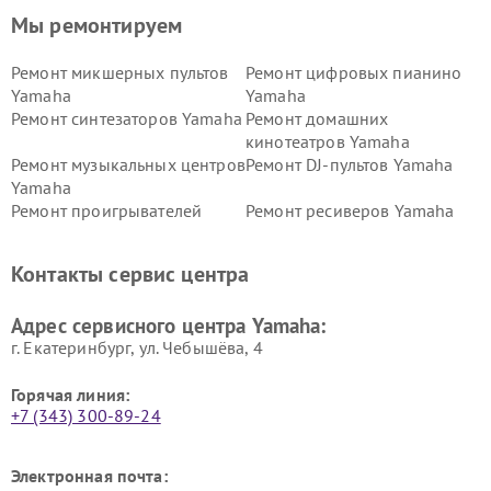
Мы ремонтируем
Ремонт микшерных пультов
Ремонт цифровых пианино
Yamaha
Yamaha
Ремонт синтезаторов Yamaha
Ремонт домашних
кинотеатров Yamaha
Ремонт музыкальных центров
Ремонт DJ-пультов Yamaha
Yamaha
Ремонт проигрывателей
Ремонт ресиверов Yamaha
винила Yamaha
Ремонт усилителей гитарных
Ремонт холодильников
Контакты сервис центра
Yamaha
Yamaha
Ремонт аудиосистем Yamaha
Ремонт микрофонов Yamaha
Адрес сервисного центра Yamaha:
г. Екатеринбург, ул. Чебышёва, 4
Горячая линия:
+7 (343) 300-89-24
Электронная почта: